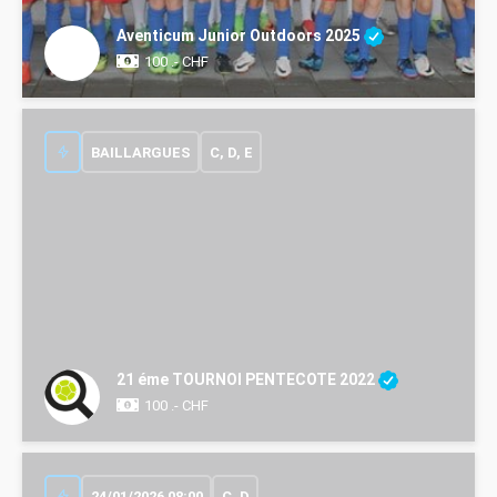
Aventicum Junior Outdoors 2025
100 .- CHF
BAILLARGUES
C, D, E
21 éme TOURNOI PENTECOTE 2022
100 .- CHF
24/01/2026 08:00
C, D