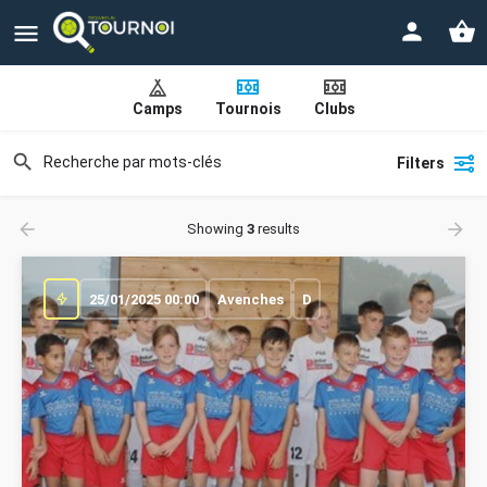
Camps
Tournois
Clubs
Filters
Showing
3
results
25/01/2025 00:00
Avenches
D